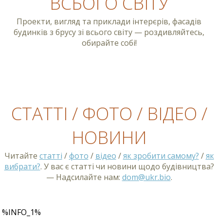
ВСЬОГО СВІТУ
Проекти, вигляд та приклади інтерєрів, фасадів
будинків з брусу зі всього світу — роздивляйтесь,
обирайте собі!
СТАТТІ / ФОТО / ВІДЕО /
НОВИНИ
Читайте
статті
/
фото
/
відео
/
як зробити самому?
/
як
вибрати?
. У вас є статті чи новини щодо будівництва?
— Надсилайте нам:
dom@ukr.bio
.
%INFO_1%