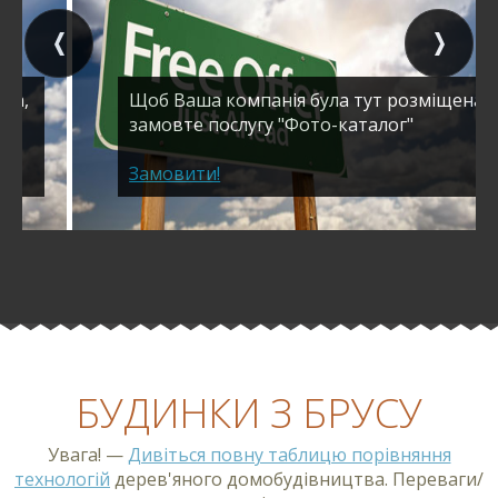
Щоб Ваша компанія була тут розміщена,
замовте послугу "Фото-каталог"
Замовити!
БУДИНКИ З БРУСУ
Увага! —
Дивіться повну таблицю порівняння
технологій
дерев'яного домобудівництва. Переваги/