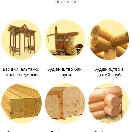
недоліки.
Бесідки, альтанки,
Будівництво бані,
Будівництво в
малі арх.форми
сауни
дикий зруб