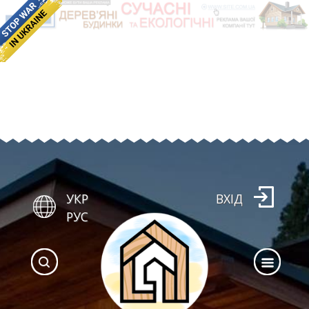
УКР
ВХІД
РУС