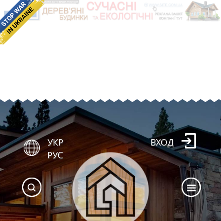
УКР
ВХОД
РУС