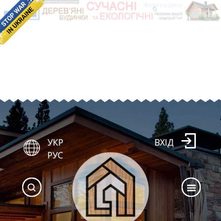
УКР
ВХІД
РУС