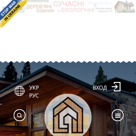
УКР
ВХОД
РУС