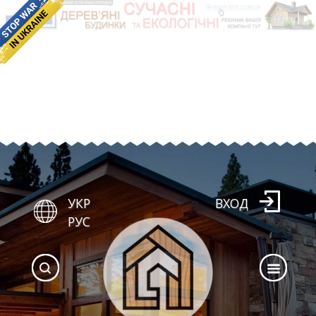
УКР
ВХОД
РУС