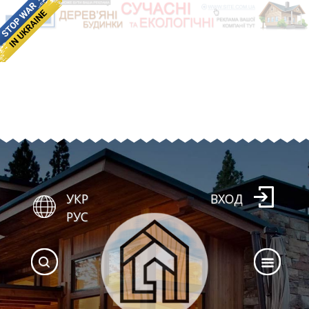
УКР
ВХОД
РУС