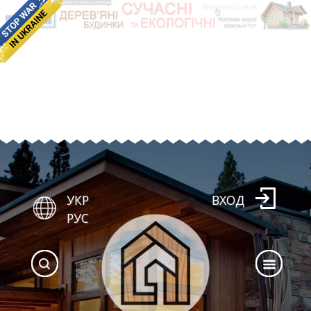
УКР
ВХОД
РУС