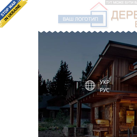
УКР
РУС