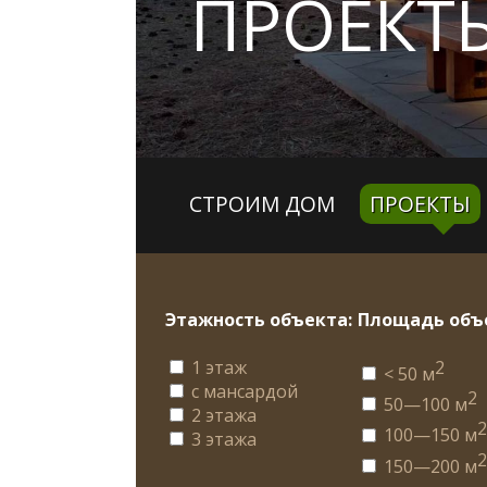
ПРОЕКТ
СТРОИМ ДОМ
ПРОЕКТЫ
Этажность объекта:
Площадь объ
1 этаж
2
< 50 м
с мансардой
2
50—100 м
2 этажа
100—150 м
3 этажа
150—200 м