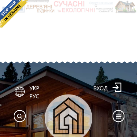
УКР
ВХОД
РУС