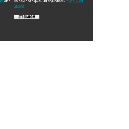
io
або
умови погодження з умовами
публічної
Угоди
.