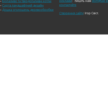
реклами
:
пишіть нам
dom@ukr.b
—
Біопаливо та твердопаливні котли
контактуйте
—
Сад та ландшафтний дизайн
—
Дошка оголошень деревообробки
Створення сайту
: Ігор Свіст.