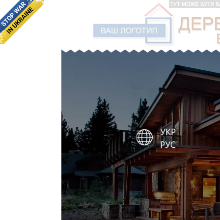
УКР
РУС