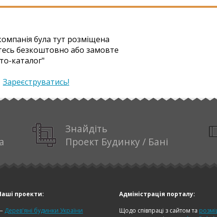
омпанія була тут розміщена
тесь безкоштовно або замовте
то-каталог"
|
Зареєструватись!
Знайдіть
а
Проект Будинку / Бані
Наші проекти:
Адміністрація порталу:
—
Дерев'яні будинки України
Щодо співпраці з сайтом
та
розм