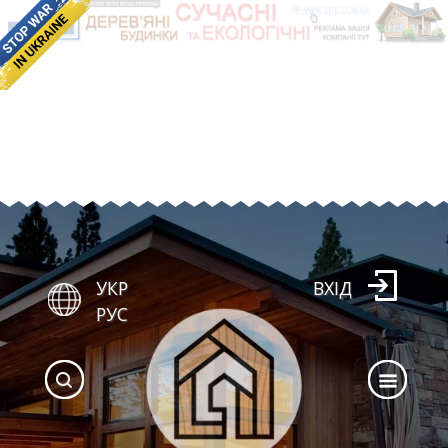
УКР
ВХІД
РУС