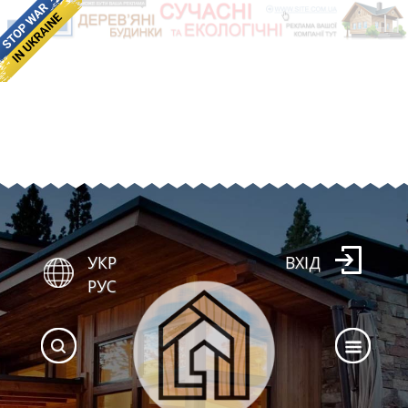
УКР
ВХІД
РУС