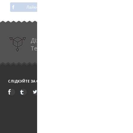
Лайкнути
Подiли
Дізнайтесь про
Технологію Будівництва
СЛІДКУЙТЕ ЗА ОНОВЛЕННЯМИ:
Наші пр
—
Дерев'
—
Біопал
—
Сад та
—
Дошка