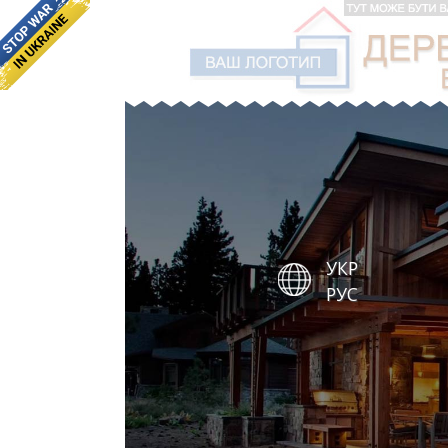
УКР
РУС