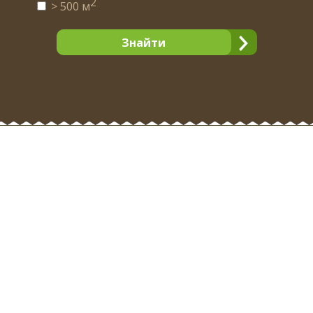
2
> 500 м
Знайти