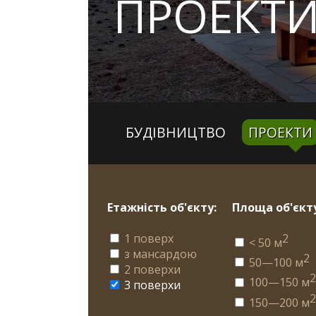
ПРОЕКТИ
БУДІВНИЦТВО
ПРОЕКТИ
Етажність об'єкту:
Площа об'єкту
1 поверх
2
< 50 м
з мансардою
2
50—100 м
2 поверхи
100—150 м
3 поверхи
150—200 м