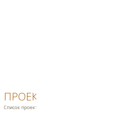
ПРОЕКТИ
Список проектів будинків поповнюється регулярно. За