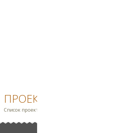
ПРОЕКТИ
Список проектів будинків поповнюється регулярно. За