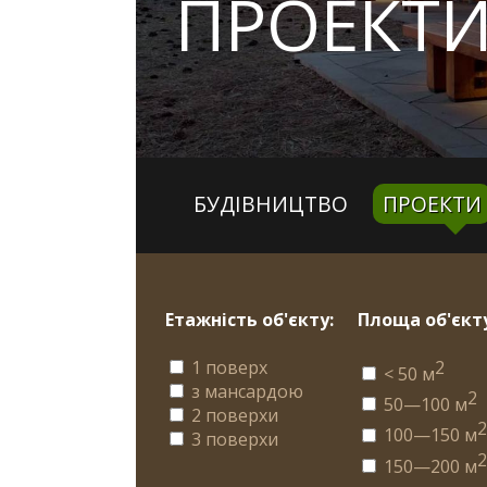
ПРОЕКТИ
БУДІВНИЦТВО
ПРОЕКТИ
Етажність об'єкту:
Площа об'єкту
1 поверх
2
< 50 м
з мансардою
2
50—100 м
2 поверхи
100—150 м
3 поверхи
150—200 м