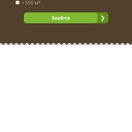
2
> 500 м
Знайти