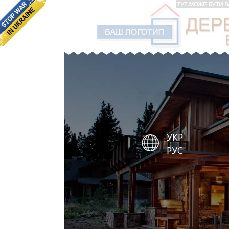
УКР
РУС